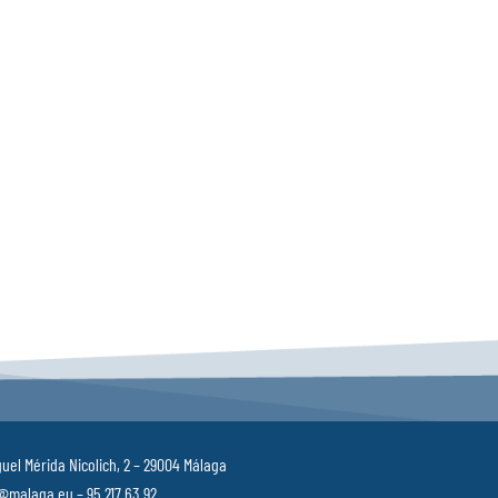
uel Mérida Nicolich, 2 – 29004 Málaga
malaga.eu – 95 217 63 92