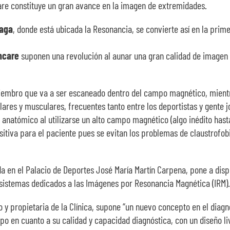
re constituye un gran avance en la imagen de extremidades.
laga
, donde está ubicada la Resonancia, se convierte así en la pri
thcare
suponen una revolución al aunar una gran calidad de imagen c
 miembro que va a ser escaneado dentro del campo magnético, mie
ulares y musculares, frecuentes tanto entre los deportistas y gente
 anatómico al utilizarse un alto campo magnético (algo inédito has
itiva para el paciente pues se evitan los problemas de claustrofobi
uada en el Palacio de Deportes José María Martín Carpena, pone a di
 sistemas dedicados a las Imágenes por Resonancia Magnética (IRM).
co y propietaria de la Clínica, supone “un nuevo concepto en el dia
 en cuanto a su calidad y capacidad diagnóstica, con un diseño liv