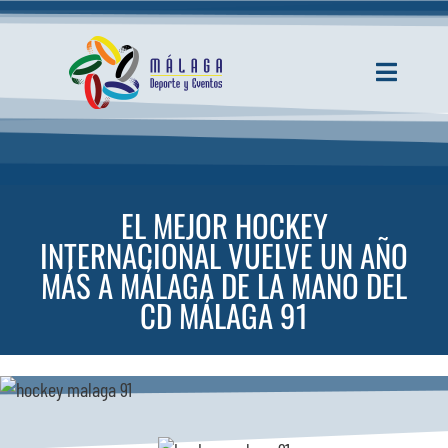
Saltar
al
contenido
Toggle
Navigati
INICIO
ACTUALIDAD
EL MEJOR HOCKEY
INTERNACIONAL VUELVE UN AÑO
SERVICIOS
MÁS A MÁLAGA DE LA MANO DEL
CD MÁLAGA 91
EVENTOS
ESPACIOS