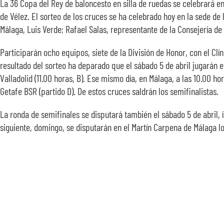
La 36 Copa del Rey de baloncesto en silla de ruedas se celebrará en 
de Vélez. El sorteo de los cruces se ha celebrado hoy en la sede de 
Málaga, Luis Verde; Rafael Salas, representante de la Consejería d
Participarán ocho equipos, siete de la División de Honor, con el Cl
resultado del sorteo ha deparado que el sábado 5 de abril jugarán en
Valladolid (11.00 horas, B). Ese mismo día, en Málaga, a las 10.00 h
Getafe BSR (partido D). De estos cruces saldrán los semifinalistas.
La ronda de semifinales se disputará también el sábado 5 de abril, í
siguiente, domingo, se disputarán en el Martín Carpena de Málaga los 