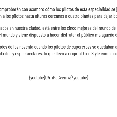
 comprobarán con asombro cómo los pilotos de esta especialidad se j
n a los pilotos hasta alturas cercanas a cuatro plantas para dejar b
brados en nuestra ciudad, está entre los cinco mejores del mundo de 
l mundo y viene dispuesto a hacer disfrutar al público malagueño d
ados de los noventa cuando los pilotos de supercross se quedaban a
fíciles y espectaculares, lo que llevó a erigir al Free Style como u
{youtube}U4TiPaCvemw{/youtube}