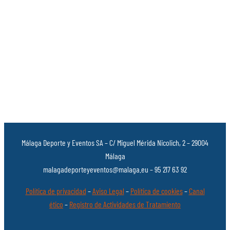
Málaga Deporte y Eventos SA – C/ Miguel Mérida Nicolich, 2 – 29004
Málaga
malagadeporteyeventos@malaga.eu – 95 217 63 92
Política de privacidad
–
Aviso Legal
–
Política de cookies
–
Canal
ético
–
Registro de Actividades de Tratamiento