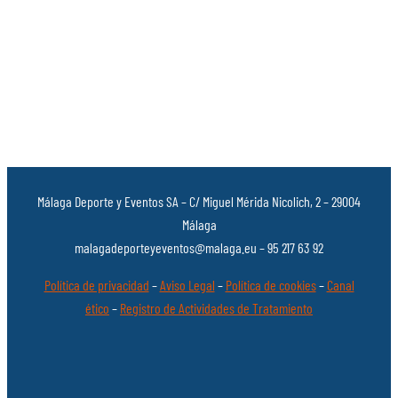
Málaga Deporte y Eventos SA – C/ Miguel Mérida Nicolich, 2 – 29004
Málaga
malagadeporteyeventos@malaga.eu – 95 217 63 92
Política de privacidad
–
Aviso Legal
–
Política de cookies
–
Canal
ético
–
Registro de Actividades de Tratamiento