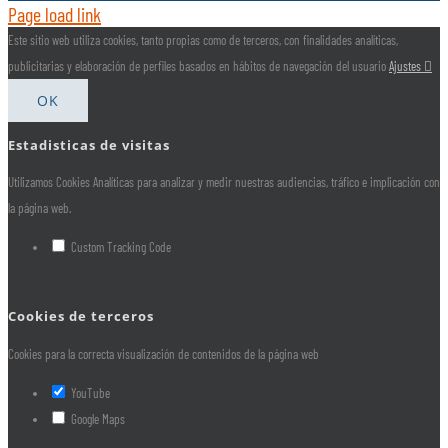
Page load link
Este sitio web utiliza cookies, tanto propias como de terceros, con finalidades analíticas,
publicitarias y elaboración de perfiles basados en hábitos de navegación del usuario
Ajustes
OK
Estadisticas de visitas
Utilizamos Cookies Analíticas para analizar y medir nuestras audiencias, tráfico e implicación con
la página web.
Custom Tracking Code
Cookies de terceros
Cookies para la correcta visualización de contenidos de la página web
YouTube
Google Maps