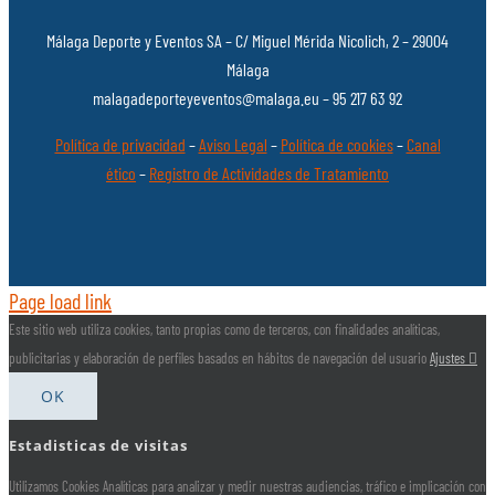
Málaga Deporte y Eventos SA – C/ Miguel Mérida Nicolich, 2 – 29004
Málaga
malagadeporteyeventos@malaga.eu – 95 217 63 92
Política de privacidad
–
Aviso Legal
–
Política de cookies
–
Canal
ético
–
Registro de Actividades de Tratamiento
Page load link
Este sitio web utiliza cookies, tanto propias como de terceros, con finalidades analíticas,
publicitarias y elaboración de perfiles basados en hábitos de navegación del usuario
Ajustes
OK
Estadisticas de visitas
Utilizamos Cookies Analíticas para analizar y medir nuestras audiencias, tráfico e implicación con