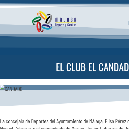
Saltar
al
contenido
EL CLUB EL CANDAD
La concejala de Deportes del Ayuntamiento de Málaga, Elisa Pérez d
Manuel Cabrera; y el comandante de Marina, Javier Gutierrez de 