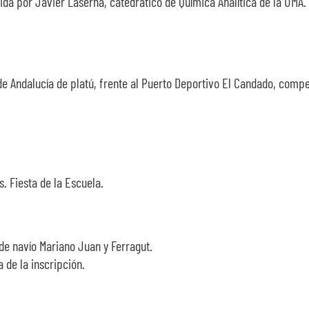
tida por Javier Laserna, catedrático de Química Analítica de la UMA.
e Andalucía de platú, frente al Puerto Deportivo El Candado, compet
os. Fiesta de la Escuela.
de navío Mariano Juan y Ferragut.
 de la inscripción.