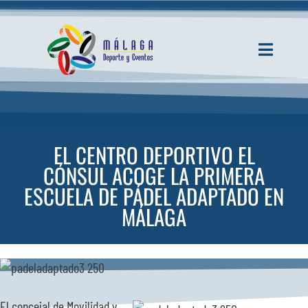
Saltar
al
contenido
Toggle
Navigati
INICIO
ACTUALIDAD
EL CENTRO DEPORTIVO EL
CÓNSUL ACOGE LA PRIMERA
SERVICIOS
ESCUELA DE PÁDEL ADAPTADO EN
MÁLAGA
EVENTOS
ESPACIOS
El concejal de Movilidad y