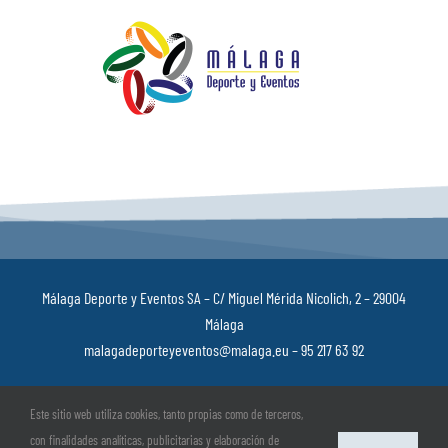
Málaga Deporte y Eventos SA – C/ Miguel Mérida Nicolich, 2 – 29004
Málaga
malagadeporteyeventos@malaga.eu – 95 217 63 92
Política de privacidad
–
Aviso Legal
–
Política de cookies
–
Canal ético
–
Este sitio web utiliza cookies, tanto propias como de terceros,
Registro de Actividades de Tratamiento
con finalidades analíticas, publicitarias y elaboración de