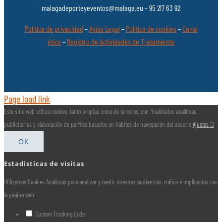
malagadeporteyeventos@malaga.eu – 95 217 63 92
Política de privacidad
–
Aviso Legal
–
Política de cookies
–
Canal
ético
–
Registro de Actividades de Tratamiento
Page load link
Este sitio web utiliza cookies, tanto propias como de terceros, con finalidades analíticas,
publicitarias y elaboración de perfiles basados en hábitos de navegación del usuario
Ajustes
OK
Estadisticas de visitas
Utilizamos Cookies Analíticas para analizar y medir nuestras audiencias, tráfico e implicación con
la página web.
Custom Tracking Code