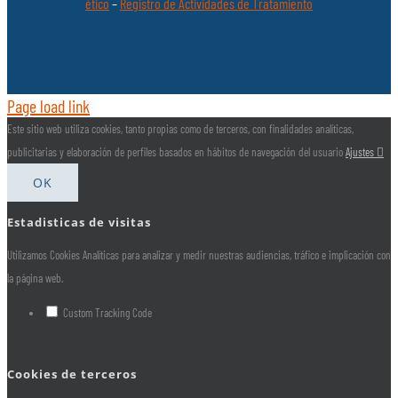
ético
–
Registro de Actividades de Tratamiento
Page load link
Este sitio web utiliza cookies, tanto propias como de terceros, con finalidades analíticas,
publicitarias y elaboración de perfiles basados en hábitos de navegación del usuario
Ajustes
OK
Estadisticas de visitas
Utilizamos Cookies Analíticas para analizar y medir nuestras audiencias, tráfico e implicación con
la página web.
Custom Tracking Code
Cookies de terceros