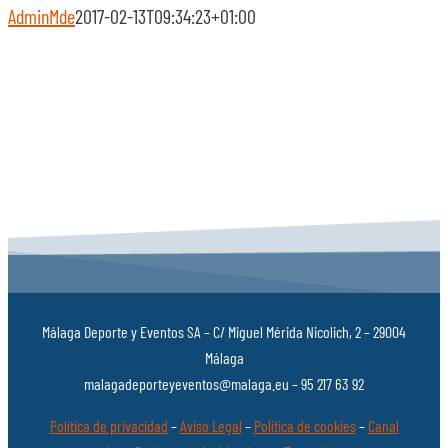
AdminMde
2017-02-13T09:34:23+01:00
Málaga Deporte y Eventos SA – C/ Miguel Mérida Nicolich, 2 – 29004
Málaga
malagadeporteyeventos@malaga.eu – 95 217 63 92
Política de privacidad
–
Aviso Legal
–
Política de cookies
–
Canal