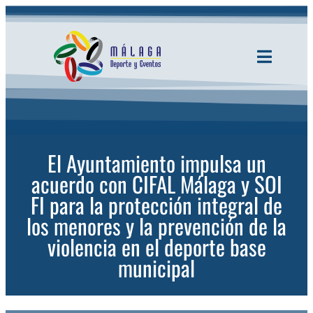
Saltar
al
contenido
Toggle
Navigatio
INICIO
ACTUALID
El Ayuntamiento impulsa un
acuerdo con CIFAL Málaga y SOI
SERVICIOS
FI para la protección integral de
los menores y la prevención de la
violencia en el deporte base
EVENTOS
municipal
ESPACIOS