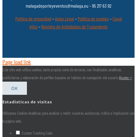
malagadeporteyeventos@malaga.eu – 95 217 63 92
Política de privacidad
–
Aviso Legal
–
Política de cookies
–
Canal
ético
–
Registro de Actividades de Tratamiento
Page load link
Este sitio web utiliza cookies, tanto propias como de terceros, con finalidades analíticas,
publicitarias y elaboración de perfiles basados en hábitos de navegación del usuario
Ajustes
OK
Estadisticas de visitas
Utilizamos Cookies Analíticas para analizar y medir nuestras audiencias, tráfico e implicación con
la página web.
Custom Tracking Code