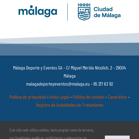
Málaga Deporte y Eventos SA – C/ Miguel Mérida Nicolich, 2 – 29004
Málaga
malagadeporteyeventos@malaga.eu – 95 217 63 92
Política de privacidad
–
Aviso Legal
–
Política de cookies
–
Canal ético
–
Registro de Actividades de Tratamiento
Este sitio web utiliza cookies, tanto propias como de terceros,
con finalidades analíticas, publicitarias y elaboración de