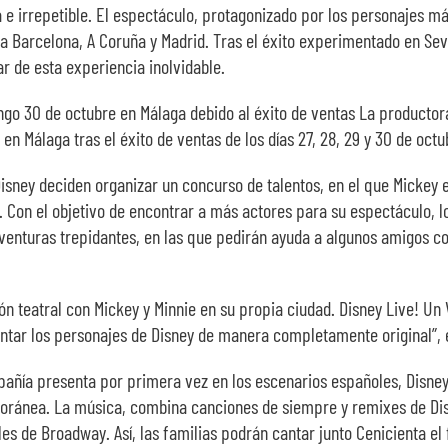
a e irrepetible. El espectáculo, protagonizado por los personajes 
 a Barcelona, A Coruña y Madrid. Tras el éxito experimentado en Sevi
r de esta experiencia inolvidable.
ingo 30 de octubre en Málaga debido al éxito de ventas La producto
en Málaga tras el éxito de ventas de los días 27, 28, 29 y 30 de octu
sney deciden organizar un concurso de talentos, en el que Mickey es
. Con el objetivo de encontrar a más actores para su espectáculo, l
 aventuras trepidantes, en las que pedirán ayuda a algunos amigos 
n teatral con Mickey y Minnie en su propia ciudad. Disney Live! Un 
tar los personajes de Disney de manera completamente original”, e
pañía presenta por primera vez en los escenarios españoles, Disney 
mporánea. La música, combina canciones de siempre y remixes de D
es de Broadway. Así, las familias podrán cantar junto Cenicienta el 