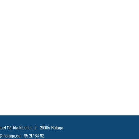
uel Mérida Nicolich, 2 – 29004 Málaga
malaga.eu – 95 217 63 92