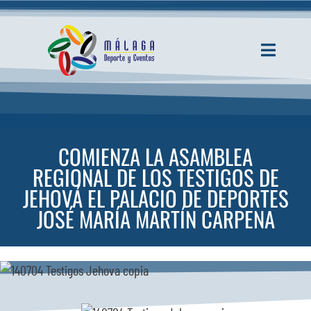
Saltar
al
contenido
Toggle
Navigati
INICIO
ACTUALIDAD
COMIENZA LA ASAMBLEA
REGIONAL DE LOS TESTIGOS DE
SERVICIOS
JEHOVÁ EL PALACIO DE DEPORTES
JOSÉ MARÍA MARTÍN CARPENA
EVENTOS
ESPACIOS