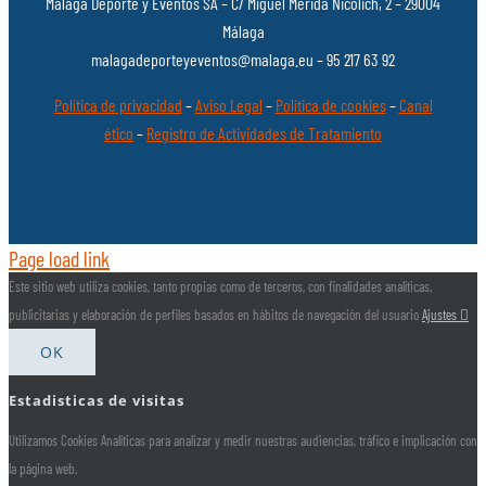
Málaga Deporte y Eventos SA – C/ Miguel Mérida Nicolich, 2 – 29004
Málaga
malagadeporteyeventos@malaga.eu – 95 217 63 92
Política de privacidad
–
Aviso Legal
–
Política de cookies
–
Canal
ético
–
Registro de Actividades de Tratamiento
Page load link
Este sitio web utiliza cookies, tanto propias como de terceros, con finalidades analíticas,
publicitarias y elaboración de perfiles basados en hábitos de navegación del usuario
Ajustes
OK
Estadisticas de visitas
Utilizamos Cookies Analíticas para analizar y medir nuestras audiencias, tráfico e implicación con
la página web.