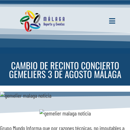
Saltar
al
contenido
Toggle
Navigati
INICIO
ACTUALIDAD
CAMBIO DE RECINTO CONCIERTO
GEMELIERS 3 DE AGOSTO MÁLAGA
SERVICIOS
EVENTOS
ESPACIOS
Grupo Mundo Informa que por razones técnicas, no imputables a