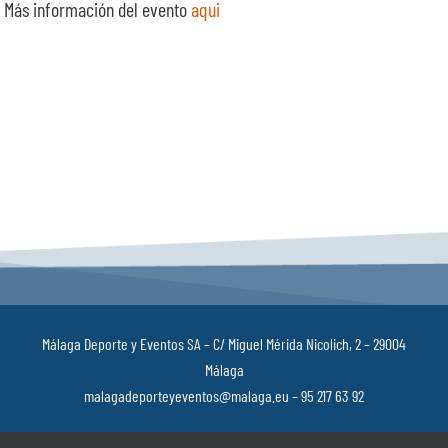
Más información del evento
aqui
Málaga Deporte y Eventos SA – C/ Miguel Mérida Nicolich, 2 – 29004
Málaga
malagadeporteyeventos@malaga.eu – 95 217 63 92
Política de privacidad
–
Aviso Legal
–
Política de cookies
–
Canal ético
–