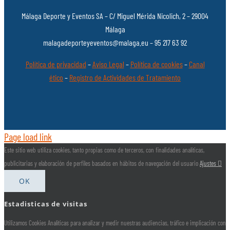
Málaga Deporte y Eventos SA – C/ Miguel Mérida Nicolich, 2 – 29004
Málaga
malagadeporteyeventos@malaga.eu – 95 217 63 92
Política de privacidad
–
Aviso Legal
–
Política de cookies
–
Canal
ético
–
Registro de Actividades de Tratamiento
Page load link
Este sitio web utiliza cookies, tanto propias como de terceros, con finalidades analíticas,
publicitarias y elaboración de perfiles basados en hábitos de navegación del usuario
Ajustes
OK
Estadisticas de visitas
Utilizamos Cookies Analíticas para analizar y medir nuestras audiencias, tráfico e implicación con