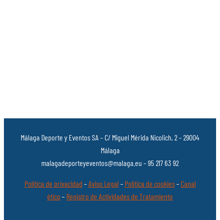
Málaga Deporte y Eventos SA – C/ Miguel Mérida Nicolich, 2 – 29004
Málaga
malagadeporteyeventos@malaga.eu – 95 217 63 92
Política de privacidad
–
Aviso Legal
–
Política de cookies
–
Canal
ético
–
Registro de Actividades de Tratamiento