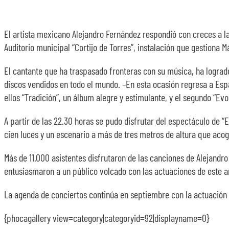
El artista mexicano Alejandro Fernández respondió con creces a las
Auditorio municipal “Cortijo de Torres”, instalación que gestiona 
El cantante que ha traspasado fronteras con su música, ha logrado
discos vendidos en todo el mundo. –En esta ocasión regresa a Espa
ellos “Tradición”, un álbum alegre y estimulante, y el segundo “Evo
A partir de las 22.30 horas se pudo disfrutar del espectáculo de “
cien luces y un escenario a más de tres metros de altura que acogi
Más de 11.000 asistentes disfrutaron de las canciones de Alejand
entusiasmaron a un público volcado con las actuaciones de este ar
La agenda de conciertos continúa en septiembre con la actuación d
{phocagallery view=category|categoryid=92|displayname=0}