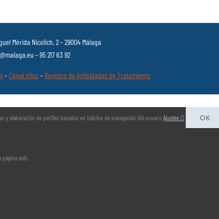
guel Mérida Nicolich, 2 – 29004 Málaga
malaga.eu – 95 217 63 92
es
–
Canal ético
–
Registro de Actividades de Tratamiento
OK
arias y elaboración de perfiles basados en hábitos de navegación del usuario
Ajustes
la página web.