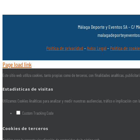
Málaga Deporte y Eventos SA – C/ Mi
malagadeporteyeventos@
Política de privacidad
–
Aviso Legal
–
Política de cooki
Page load link
Este sitio web utiliza cookies, tanto propias como de terceros, con finalidades analíticas, publicit
Estadisticas de visitas
Utilizamos Cookies Analíticas para analizar y medir nuestras audiencias, tráfico e implicación con 
Custom Tracking Code
Cookies de terceros