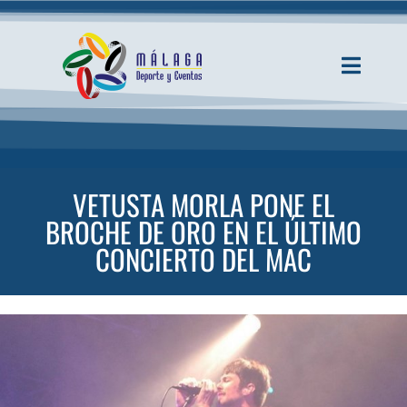
Saltar
al
contenido
Toggle
Navigati
INICIO
ACTUALIDAD
VETUSTA MORLA PONE EL
BROCHE DE ORO EN EL ÚLTIMO
SERVICIOS
CONCIERTO DEL MAC
EVENTOS
ESPACIOS