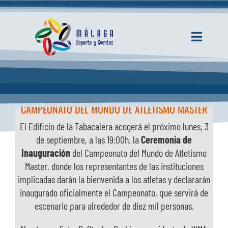
Saltar
al
contenido
Toggle
Navigati
INICIO
CONOCE LAS CEREMONIAS Y EVENTOS DEL
ACTUALIDAD
CAMPEONATO DEL MUNDO DE ATLETISMO MASTER
El Edificio de la Tabacalera acogerá el próximo lunes, 3
SERVICIOS
de septiembre, a las 19:00h. la
Ceremonia de
Inauguración
del Campeonato del Mundo de Atletismo
Master, donde los representantes de las instituciones
EVENTOS
implicadas darán la bienvenida a los atletas y declararán
inaugurado oficialmente el Campeonato, que servirá de
CONOCE LAS CEREMONIAS Y EVENTOS DEL
ESPACIOS
escenario para alrededor de diez mil personas.
CAMPEONATO DEL MUNDO DE ATLETISMO
MASTER