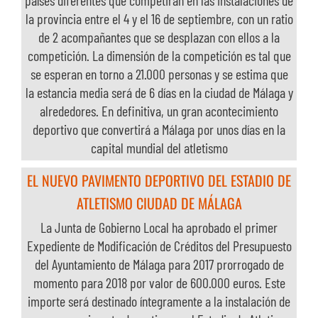
países diferentes que competirán en las instalaciones de
la provincia entre el 4 y el 16 de septiembre, con un ratio
de 2 acompañantes que se desplazan con ellos a la
competición. La dimensión de la competición es tal que
EL CAMPEONATO DEL MUNDO DE
se esperan en torno a 21.000 personas y se estima que
ATLETISMO MÁSTER REUNIRÁ EN MÁLAGA A
la estancia media será de 6 días en la ciudad de Málaga y
MÁS DE 8.000 ATLETAS
alrededores. En definitiva, un gran acontecimiento
deportivo que convertirá a Málaga por unos días en la
capital mundial del atletismo
EL AYUNTAMIENTO INVERTIRÁ 600.000 EUROS EN
EL NUEVO PAVIMENTO DEPORTIVO DEL ESTADIO DE
ATLETISMO CIUDAD DE MÁLAGA
La Junta de Gobierno Local ha aprobado el primer
Expediente de Modificación de Créditos del Presupuesto
del Ayuntamiento de Málaga para 2017 prorrogado de
momento para 2018 por valor de 600.000 euros. Este
EL AYUNTAMIENTO INVERTIRÁ 600.000
importe será destinado íntegramente a la instalación de
EUROS EN EL NUEVO PAVIMENTO