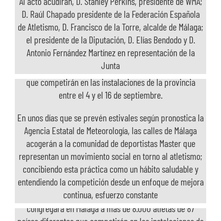
Al acto acudirán, D. Stanley Perkins, presidente de WMA;
CUENTA ATRÁS PARA EL CAMPEONATO DEL MUNDO
SOBRE NOSOTROS
D. Raúl Chapado presidente de la Federación Española
DE ATLETISMO MASTER
de Atletismo, D. Francisco de la Torre, alcalde de Málaga;
el presidente de la Diputación, D. Elías Bendodo y D.
TRANSPARENCIA
E
l Campeonato del Mundo de Atletismo Máster aterriza
Antonio Fernández Martínez en representación de la
en menos de una semana en la Costa del Sol con la
Junta
llegada de más de 8.000 atletas de 87 países diferentes
que competirán en las instalaciones de la provincia
entre el 4 y el 16 de septiembre.
En unos días que se prevén estivales según pronostica la
Agencia Estatal de Meteorología, las calles de Málaga
acogerán a la comunidad de deportistas Master que
CUENTA ATRÁS PARA EL CAMPEONATO DEL
EL CAMPEONATO DEL MUNDO DE ATLETISMO
representan un movimiento social en torno al atletismo;
MUNDO DE ATLETISMO MASTER
MÁSTER REUNIRÁ EN MÁLAGA A MÁS DE 8.000
concibiendo esta práctica como un hábito saludable y
ATLETAS
entendiendo la competición desde un enfoque de mejora
continua, esfuerzo constante
El Campeonato del Mundo de Atletismo Máster
congregará en Málaga a más de 8.000 atletas de 87