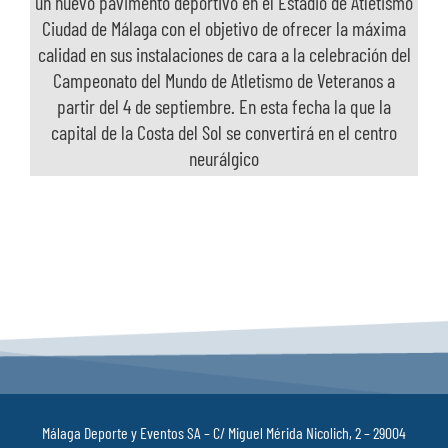
un nuevo pavimento deportivo en el Estadio de Atletismo
DEPORTIVO DEL ESTADIO DE ATLETISMO
Ciudad de Málaga con el objetivo de ofrecer la máxima
CIUDAD DE MÁLAGA
calidad en sus instalaciones de cara a la celebración del
Campeonato del Mundo de Atletismo de Veteranos a
partir del 4 de septiembre. En esta fecha la que la
capital de la Costa del Sol se convertirá en el centro
neurálgico
Málaga Deporte y Eventos SA – C/ Miguel Mérida Nicolich, 2 – 29004