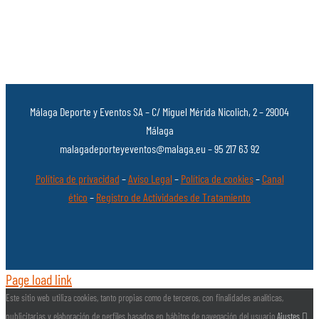
Málaga Deporte y Eventos SA – C/ Miguel Mérida Nicolich, 2 – 29004
Málaga
malagadeporteyeventos@malaga.eu – 95 217 63 92
Política de privacidad
–
Aviso Legal
–
Política de cookies
–
Canal
ético
–
Registro de Actividades de Tratamiento
Page load link
Este sitio web utiliza cookies, tanto propias como de terceros, con finalidades analíticas,
publicitarias y elaboración de perfiles basados en hábitos de navegación del usuario
Ajustes