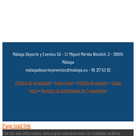
Málaga Deporte y Eventos SA – C/ Miguel Mérida Nicolich, 2 – 29004
Málaga
malagadeporteyeventos@malaga.eu – 95 217 63 92
Política de privacidad
–
Aviso Legal
–
Política de cookies
–
Canal
ético
–
Registro de Actividades de Tratamiento
Page load link
Este sitio web utiliza cookies, tanto propias como de terceros, con finalidades analíticas,