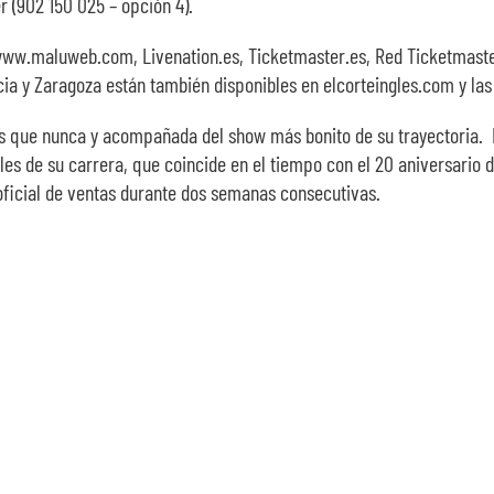
r (902 150 025 – opción 4).
ww.maluweb.com, Livenation.es, Ticketmaster.es, Red Ticketmaster 
cia y Zaragoza están también disponibles en elcorteingles.com y las 
as que nunca y acompañada del show más bonito de su trayectoria. M
les de su carrera, que coincide en el tiempo con el 20 aniversario d
a oficial de ventas durante dos semanas consecutivas.