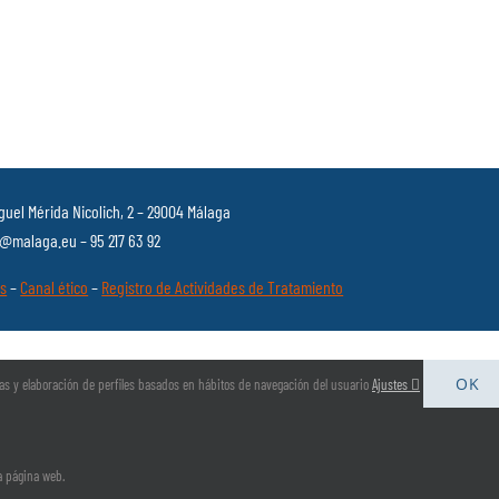
guel Mérida Nicolich, 2 – 29004 Málaga
malaga.eu – 95 217 63 92
es
–
Canal ético
–
Registro de Actividades de Tratamiento
OK
arias y elaboración de perfiles basados en hábitos de navegación del usuario
Ajustes
la página web.