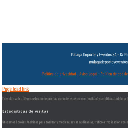
Málaga Deporte y Eventos SA – C/ Mi
malagadeporteyeventos@
Política de privacidad
–
Aviso Legal
–
Política de cooki
Page load link
Este sitio web utiliza cookies, tanto propias como de terceros, con finalidades analíticas, publicit
Estadisticas de visitas
Utilizamos Cookies Analíticas para analizar y medir nuestras audiencias, tráfico e implicación con 