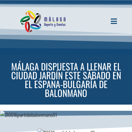
Saltar
al
contenido
Toggle
Navigati
INICIO
ACTUALIDAD
MÁLAGA DISPUESTA A LLENAR EL
CIUDAD JARDÍN ESTE SÁBADO EN
SERVICIOS
EL ESPAÑA-BULGARÍA DE
BALONMANO
EVENTOS
ESPACIOS