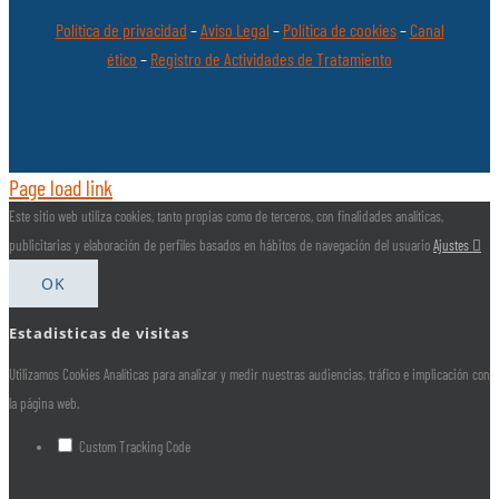
Política de privacidad
–
Aviso Legal
–
Política de cookies
–
Canal
ético
–
Registro de Actividades de Tratamiento
Page load link
Este sitio web utiliza cookies, tanto propias como de terceros, con finalidades analíticas,
publicitarias y elaboración de perfiles basados en hábitos de navegación del usuario
Ajustes
OK
Estadisticas de visitas
Utilizamos Cookies Analíticas para analizar y medir nuestras audiencias, tráfico e implicación con
la página web.
Custom Tracking Code