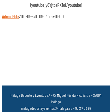
{youtube}y8YjtozRX1o{/youtube}
AdminMde
2011-05-30T09:13:25+01:00
Málaga Deporte y Eventos SA – C/ Miguel Mérida Nicolich, 2 – 29004
Málaga
malagadeporteyeventos@malaga.eu – 95 217 63 92