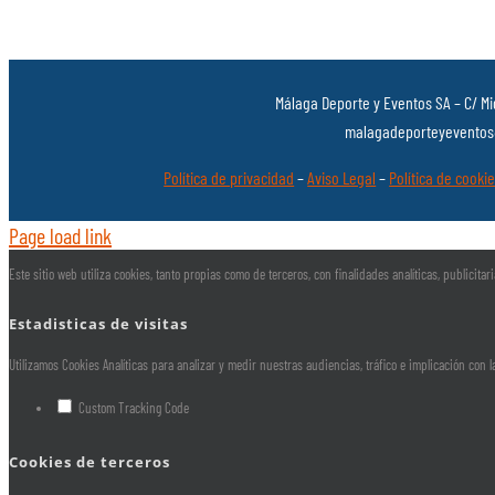
Málaga Deporte y Eventos SA – C/ Mi
malagadeporteyeventos@
Política de privacidad
–
Aviso Legal
–
Política de cooki
Page load link
Este sitio web utiliza cookies, tanto propias como de terceros, con finalidades analíticas, publicit
Estadisticas de visitas
Utilizamos Cookies Analíticas para analizar y medir nuestras audiencias, tráfico e implicación con 
Custom Tracking Code
Cookies de terceros