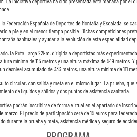
 km. La iniciativa deportiva ha sido presentada esta mañana por el 
once.
 la Federación Española de Deportes de Montaña y Escalada, se carac
rario a pie y en el menor tiempo posible. Dichas competiciones pret
montaña habituales y ayudar a la evolución de esta especialidad dep
 lado, la Ruta Larga 22km, dirigida a deportistas más experimentado
altura mínima de 115 metros y una altura máxima de 549 metros. Y p
 un desnivel acumulado de 333 metros, una altura mínima de 111 me
uito circular, con salida y meta en el mismo lugar. La prueba, que
miento de líquidos y sólidos y dos puntos de asistencia sanitaria.
portiva podrán inscribirse de forma virtual en el apartado de inscri
 marzo. El precio de participación será de 15 euros para federados
lido durante la prueba y meta, asistencia médica y seguro de accide
PROGRAMA