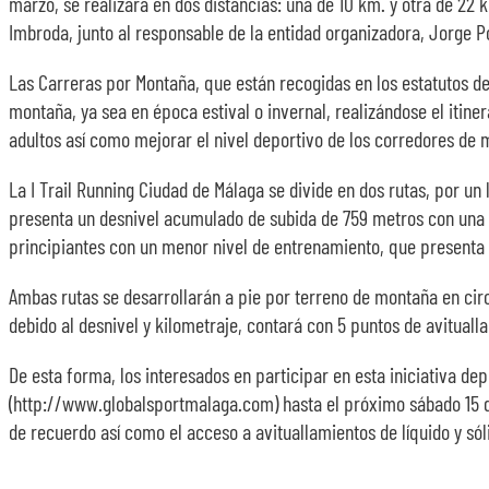
marzo, se realizará en dos distancias: una de 10 km. y otra de 22
Imbroda, junto al responsable de la entidad organizadora, Jorge P
Las Carreras por Montaña, que están recogidas en los estatutos de
montaña, ya sea en época estival o invernal, realizándose el itine
adultos así como mejorar el nivel deportivo de los corredores de 
La I Trail Running Ciudad de Málaga se divide en dos rutas, por un
presenta un desnivel acumulado de subida de 759 metros con una 
principiantes con un menor nivel de entrenamiento, que presenta
Ambas rutas se desarrollarán a pie por terreno de montaña en circ
debido al desnivel y kilometraje, contará con 5 puntos de avitualla
De esta forma, los interesados en participar en esta iniciativa de
(http://www.globalsportmalaga.com) hasta el próximo sábado 15 de
de recuerdo así como el acceso a avituallamientos de líquido y só