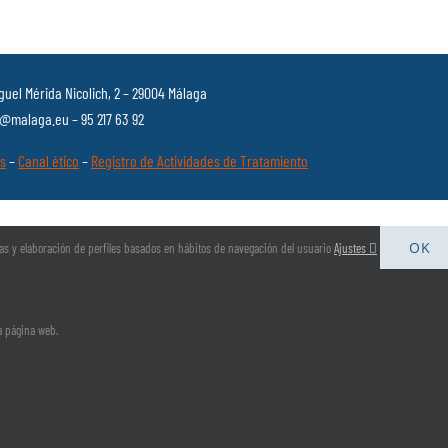
guel Mérida Nicolich, 2 – 29004 Málaga
malaga.eu – 95 217 63 92
es
–
Canal ético
–
Registro de Actividades de Tratamiento
OK
arias y elaboración de perfiles basados en hábitos de navegación del usuario
Ajustes
la página web.