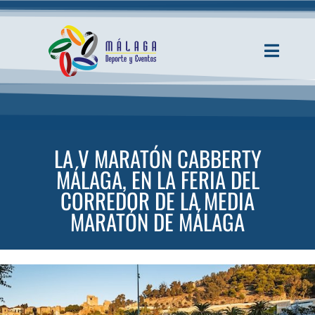
Saltar
al
contenido
Toggle
Navigati
INICIO
ACTUALIDAD
LA V MARATÓN CABBERTY
MÁLAGA, EN LA FERIA DEL
SERVICIOS
CORREDOR DE LA MEDIA
MARATÓN DE MÁLAGA
EVENTOS
ESPACIOS