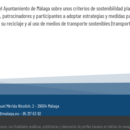
el Ayuntamiento de Málaga sobre unos criterios de sostenibilidad p
 patrocinadores y participantes a adoptar estrategias y medidas pa
u reciclaje y al uso de medios de transporte sostenibles (transport
uel Mérida Nicolich, 2 – 29004 Málaga
malaga.eu – 95 217 63 92
s
–
Canal ético
–
Registro de Actividades de Tratamiento
rceros, con finalidades analíticas, publicitarias y elaboración de perfiles basados en hábitos de nave