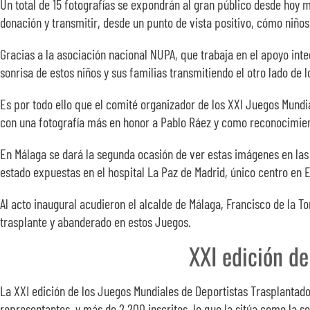
Un total de 15 fotografías se expondrán al gran público desde hoy ma
donación y transmitir, desde un punto de vista positivo, cómo niños
Gracias a la asociación nacional NUPA, que trabaja en el apoyo inte
sonrisa de estos niños y sus familias transmitiendo el otro lado de 
Es por todo ello que el comité organizador de los XXI Juegos Mundia
con una fotografía más en honor a Pablo Ráez y como reconocimien
En Málaga se dará la segunda ocasión de ver estas imágenes en las 
estado expuestas en el hospital La Paz de Madrid, único centro en E
Al acto inaugural acudieron el alcalde de Málaga, Francisco de la T
trasplante y abanderado en estos Juegos.
XXI edición de
La XXI edición de los Juegos Mundiales de Deportistas Trasplantado
representantes, y más de 2.200 inscritos, lo que la sitúa como la s