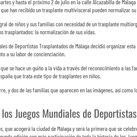
rtes y hasta el próximo 2 de julio en la calle Alcazabilla de Málaga
 que han recibido un trasplante multivisceral pueden normalizar su d
gral de niños y sus familias con necesidad de un trasplante multiorg
los trasplantados: la normalización de sus vidas.
les de Deportistas Trasplantados de Málaga decidió organizar esta e
to a su labor de concienciación.
que se hace un guiño a la vida a través del reconocimiento a las f
spaña que trata este tipo de trasplantes en niños.
orre, y dos de las familias que aparecen en las imágenes, así como 
 los Juegos Mundiales de Deportista
s, que acogerá la ciudad de Málaga y será la primera que se celebre
egunda edición con más participación de toda la historia de los Jueg