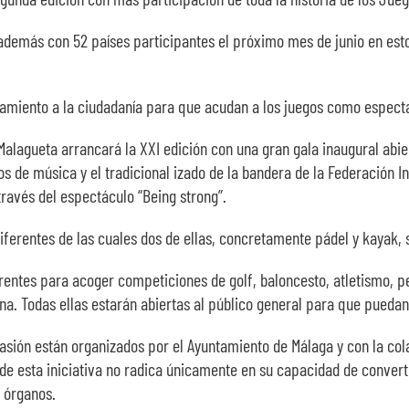
rá además con 52 países participantes el próximo mes de junio en est
mamiento a la ciudadanía para que acudan a los juegos como especta
Malagueta arrancará la XXI edición con una gran gala inaugural abiert
os de música y el tradicional izado de la bandera de la Federación 
ravés del espectáculo “Being strong”.
iferentes de las cuales dos de ellas, concretamente pádel y kayak, 
rentes para acoger competiciones de golf, baloncesto, atletismo, pe
bana. Todas ellas estarán abiertas al público general para que pueda
sión están organizados por el Ayuntamiento de Málaga y con la cola
de esta iniciativa no radica únicamente en su capacidad de convert
 órganos.