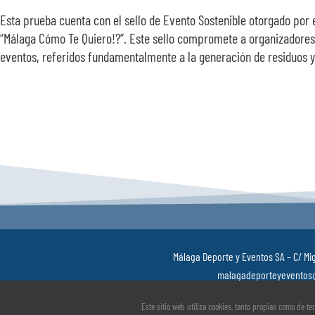
Esta prueba cuenta con el sello de Evento Sostenible otorgado por 
“Málaga Cómo Te Quiero!?”. Este sello compromete a organizadores,
eventos, referidos fundamentalmente a la generación de residuos y s
Málaga Deporte y Eventos SA – C/ Mig
malagadeporteyeventos@
Política de privacidad
–
Aviso Legal
–
Política de cookie
Este sitio web utiliza cookies, tanto propias como de te