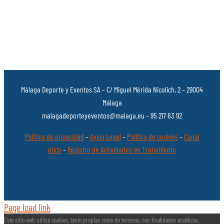
Málaga Deporte y Eventos SA – C/ Miguel Mérida Nicolich, 2 – 29004
Málaga
malagadeporteyeventos@malaga.eu – 95 217 63 92
Política de privacidad
–
Aviso Legal
–
Política de cookies
–
Canal
ético
–
Registro de Actividades de Tratamiento
Page load link
Este sitio web utiliza cookies, tanto propias como de terceros, con finalidades analíticas,