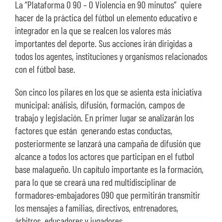
La “Plataforma 0 90 – 0 Violencia en 90 minutos” quiere
hacer de la práctica del fútbol un elemento educativo e
integrador en la que se realcen los valores más
importantes del deporte. Sus acciones irán dirigidas a
todos los agentes, instituciones y organismos relacionados
con el fútbol base.
Son cinco los pilares en los que se asienta esta iniciativa
municipal: análisis, difusión, formación, campos de
trabajo y legislación. En primer lugar se analizarán los
factores que están generando estas conductas,
posteriormente se lanzará una campaña de difusión que
alcance a todos los actores que participan en el futbol
base malagueño. Un capítulo importante es la formación,
para lo que se creará una red multidisciplinar de
formadores-embajadores 090 que permitirán transmitir
los mensajes a familias, directivos, entrenadores,
árbitros, educadores y jugadores.