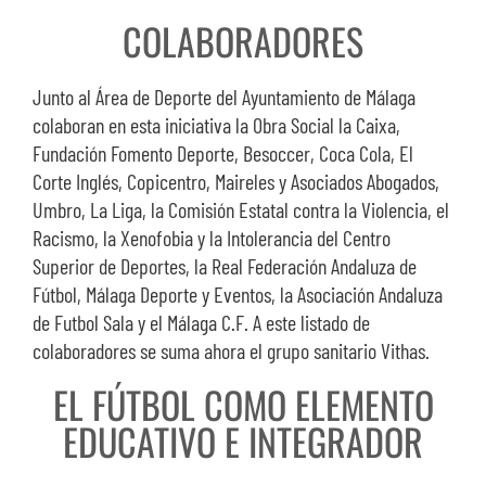
COLABORADORES
Junto al Área de Deporte del Ayuntamiento de Málaga
colaboran en esta iniciativa la Obra Social la Caixa,
Fundación Fomento Deporte, Besoccer, Coca Cola, El
Corte Inglés, Copicentro, Maireles y Asociados Abogados,
Umbro, La Liga, la Comisión Estatal contra la Violencia, el
Racismo, la Xenofobia y la Intolerancia del Centro
Superior de Deportes, la Real Federación Andaluza de
Fútbol, Málaga Deporte y Eventos, la Asociación Andaluza
de Futbol Sala y el Málaga C.F. A este listado de
colaboradores se suma ahora el grupo sanitario Vithas.
EL FÚTBOL COMO ELEMENTO
EDUCATIVO E INTEGRADOR