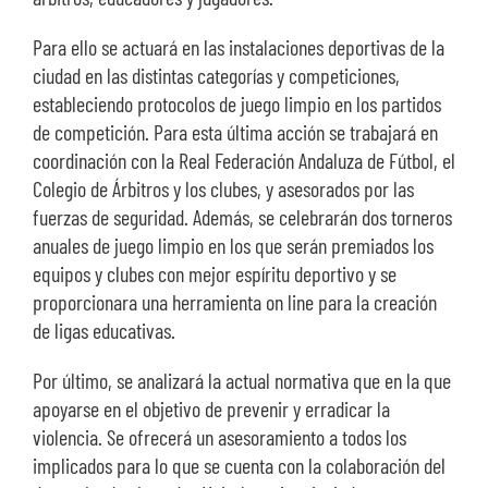
Para ello se actuará en las instalaciones deportivas de la
ciudad en las distintas categorías y competiciones,
estableciendo protocolos de juego limpio en los partidos
de competición. Para esta última acción se trabajará en
coordinación con la Real Federación Andaluza de Fútbol, el
Colegio de Árbitros y los clubes, y asesorados por las
fuerzas de seguridad. Además, se celebrarán dos torneros
anuales de juego limpio en los que serán premiados los
equipos y clubes con mejor espíritu deportivo y se
proporcionara una herramienta on line para la creación
de ligas educativas.
Por último, se analizará la actual normativa que en la que
apoyarse en el objetivo de prevenir y erradicar la
violencia. Se ofrecerá un asesoramiento a todos los
implicados para lo que se cuenta con la colaboración del