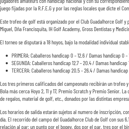
jugadores amateurs con handicap nacional y con su correspondiente
juego fijadas por la R.F.E.G y por las reglas locales que dicte el C
Este trofeo de golf está organizado por el Club Guadalhorce Golf y
Miguel, Dña Francisquita, IH Golf Academy, Gross Dentistas y Medicin
El torneo se disputará a 18 hoyos, bajo la modalidad individual stab
PRIMERA: Caballeros handicap 0 – 12.6 / Damas handicap 0 – 
SEGUNDA: Caballeros handicap 12.7 – 20.4 / Damas handicap 17
TERCERA: Caballeros handicap 20.5 – 26.4 / Damas handicap 
Los tres primeros calificados del campeonato recibirán un trofeo 
Bola más cerca Hoyo 2, 11 y 17, Premio Scratch y Premio Senior. La c
de regalos, material de golf, etc., donados por las distintas empre
Los horarios de salida estarán sujetos al numero de inscripción, con 
día. El recorrido del campo del Guadalhorce Club de Golf con sus 6
relación al par: un punto por el bogey, dos por el par, tres por el 