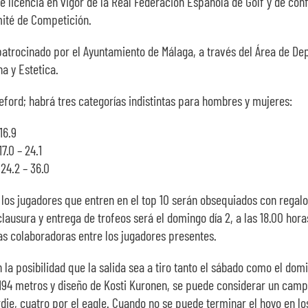
 licencia en vigor de la Real Federación Española de Golf y de con
omité de Competición.
 patrocinado por el Ayuntamiento de Málaga, a través del Área de De
a y Estetica.
leford; habrá tres categorías indistintas para hombres y mujeres:
16.9
.0 – 24.1
24.2 – 36.0
y los jugadores que entren en el top 10 serán obsequiados con rega
lausura y entrega de trofeos será el domingo día 2, a las 18.00 hora
sas colaboradoras entre los jugadores presentes.
la posibilidad que la salida sea a tiro tanto el sábado como el domin
.194 metros y diseño de Kosti Kuronen, se puede considerar un camp
birdie, cuatro por el eagle. Cuando no se puede terminar el hoyo en 