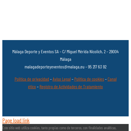
Málaga Deporte y Eventos SA – C/ Miguel Mérida Nicolich, 2 – 29004
Málaga
malagadeporteyeventos@malaga.eu – 95 217 63 92
Política de privacidad
–
Aviso Legal
–
Política de cookies
–
Canal
ético
–
Registro de Actividades de Tratamiento
Page load link
Este sitio web utiliza cookies, tanto propias como de terceros, con finalidades analíticas,