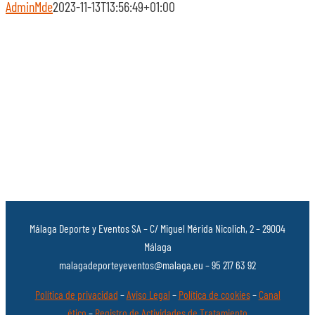
AdminMde
2023-11-13T13:56:49+01:00
Málaga Deporte y Eventos SA – C/ Miguel Mérida Nicolich, 2 – 29004
Málaga
malagadeporteyeventos@malaga.eu – 95 217 63 92
Política de privacidad
–
Aviso Legal
–
Política de cookies
–
Canal
ético
–
Registro de Actividades de Tratamiento