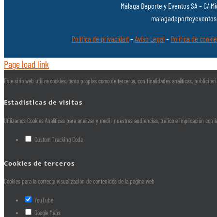
Málaga Deporte y Eventos SA – C/ Mi
malagadeporteyeventos@
Política de privacidad
–
Aviso Legal
–
Política de cooki
Page load link
Este sitio web utiliza cookies, tanto propias como de terceros, con finalidades analíticas, publicit
Estadisticas de visitas
Utilizamos Cookies Analíticas para analizar y medir nuestras audiencias, tráfico e implicación con 
Custom Tracking Code
Cookies de terceros
Cookies para la correcta visualización de contenidos de la página web
YouTube
Google Maps