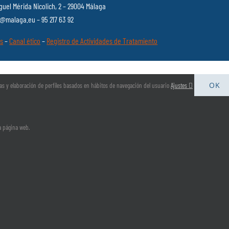
guel Mérida Nicolich, 2 – 29004 Málaga
malaga.eu – 95 217 63 92
es
–
Canal ético
–
Registro de Actividades de Tratamiento
OK
arias y elaboración de perfiles basados en hábitos de navegación del usuario
Ajustes
la página web.